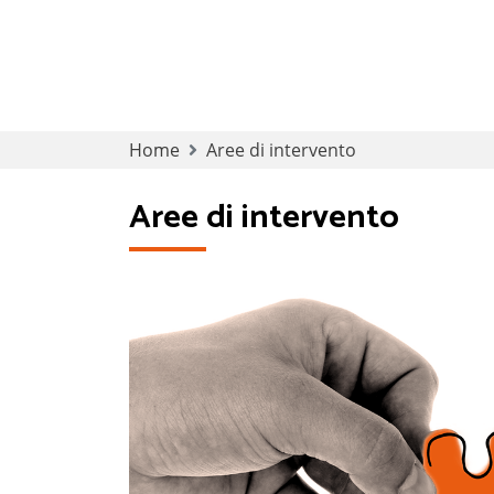
S
Home
Aree di intervento
k
i
Aree di intervento
p
t
o
c
o
n
t
e
n
t