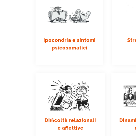
Ipocondria e sintomi
Str
psicosomatici
Difficoltà relazionali
Dinami
e affettive