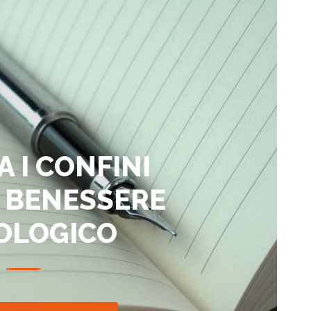
A I CONFINI
 BENESSERE
OLOGICO